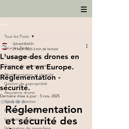
Post
Tous les Posts
Gérard BACH
Tous les Posts
21 sept. 2025
3 min de lecture
L'usage des drones en
Premier contact
France et en Europe.
Gestion de coproproété.
Réglementation et sécurité
Réglementation -
Gestion de copropriété
sécurité.
Assurance drone
Dernière mise à jour :
5 nov. 2025
Suivis de chantier
Noté NaN étoiles sur 5.
Réglementation 
Prises de vues 360°
et sécurité des 
Inspection technique
Valorisation de savoir-faire