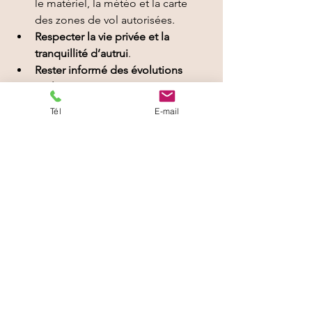
le matériel, la météo et la carte 
des zones de vol autorisées.
Respecter la vie privée et la 
tranquillité d’autrui
.
Rester informé des évolutions 
réglementaires
, régulièrement 
mises à jour par la DGAC et l’EASA 
Tél
E-mail
(Agence européenne de la 
sécurité aérienne).
Conclusion
La 
réglementation drone en France et 
en Europe en 2025
 impose un cadre 
strict, mais essentiel pour garantir la 
sécurité et l’usage responsable de 
cette technologie. Que vous soyez 
pilote de loisir ou 
opérateur drone 
professionnel
, il est indispensable de :
vous former,