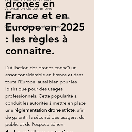
drones en 
Valorisation de patrimoine.
France et en 
Timelapse par drone et caméra fixe
Europe en 2025 
Opérateur drone professionnel
: les règles à 
connaître.
L’utilisation des drones connaît un 
essor considérable en France et dans 
toute l’Europe, aussi bien pour les 
loisirs que pour des usages 
professionnels. Cette popularité a 
conduit les autorités à mettre en place 
une 
réglementation drone stricte
, afin 
de garantir la sécurité des usagers, du 
public et de l’espace aérien.