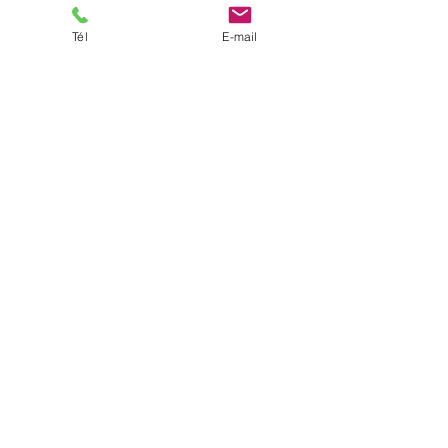
Tél
E-mail
Gérard BACH
4 oct. 2025
2 min de lecture