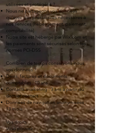
utilisées et protégées ?
Nous ne partageons vos données
qu’avec des prestataires nécessaires à
nos services (hébergement, paiement,
comptabilité)
Notre site est hébergé par Wix.com et
les paiements sont sécurisés selon les
normes PCI-DSS
Combien de temps conservons-nous
vos données ?
Devis, factures et documents
comptables : 10 ans
Contacts marketing : 3 ans à partir du
dernier contact
Données de navigation anonymisées :
13 mois
Vos droits
Vous pouvez :