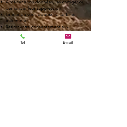
Accéder à vos données, les corriger ou
demander leur suppression
Limiter ou vous opposer à certains
traitements
Retirer votre consentement aux
newsletters à tout moment
Demander la portabilité de vos
Tél
E-mail
données
Déposer une plainte auprès de la CNIL
si nécessaire
Pour exercer vos droits, contactez-nous
à :
info.safidrone@gmail.com
ou par
courrier.
Cookies
Nous utilisons des cookies pour
améliorer votre expérience sur le site
et analyser son utilisation. Vous pouvez
gérer vos préférences via le bandeau
cookies.