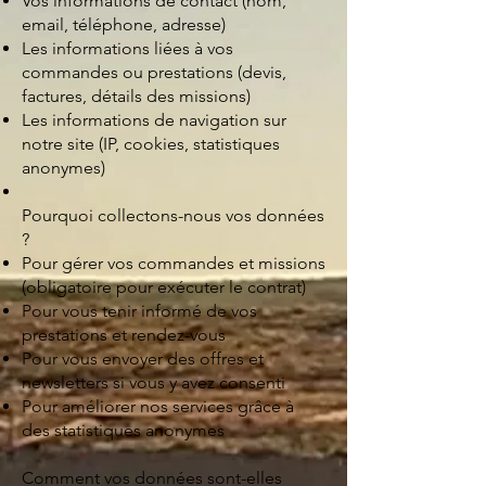
Vos informations de contact (nom,
email, téléphone, adresse)
Les informations liées à vos
commandes ou prestations (devis,
factures, détails des missions)
Les informations de navigation sur
notre site (IP, cookies, statistiques
anonymes)
Pourquoi collectons-nous vos données
?
Pour gérer vos commandes et missions
(obligatoire pour exécuter le contrat)
Pour vous tenir informé de vos
prestations et rendez-vous
Pour vous envoyer des offres et
newsletters si vous y avez consenti
Pour améliorer nos services grâce à
des statistiques anonymes
Comment vos données sont-elles