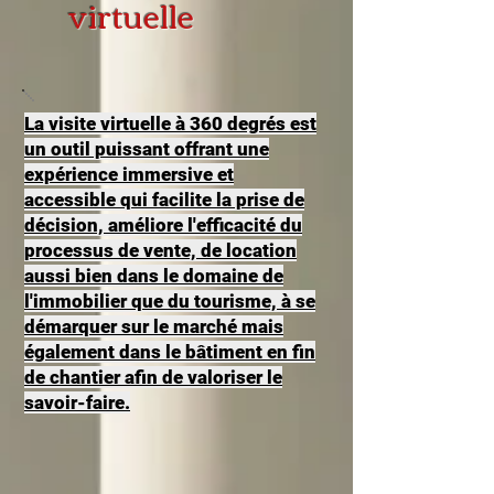
virtuelle
La visite virtuelle à 360 degrés est
un outil puissant offrant une
expérience immersive et
accessible qui facilite la prise de
décision, améliore l'efficacité du
processus de vente, de location
aussi bien dans le domaine de
l'immobilier que du tourisme, à se
démarquer sur le marché mais
également dans le bâtiment en fin
de chantier afin de valoriser le
savoir-faire.